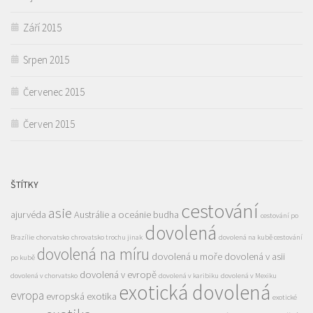
Září 2015
Srpen 2015
Červenec 2015
Červen 2015
ŠTÍTKY
cestování
asie
ajurvéda
Austrálie a oceánie
budha
cestování po
dovolená
Brazílie
chorvatsko
chrovatsko trochu jinak
dovolená na kubě cestování
dovolená na míru
dovolená u moře
dovolená v asii
po kubě
dovolená v evropě
dovolená v chorvatsko
dovolená v karibiku
dovolená v Mexiku
exotická dovolená
evropa
evropská exotika
exotické