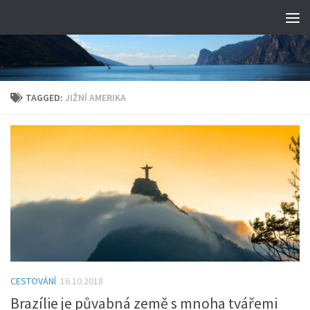
TAGGED:
JIŽNÍ AMERIKA
CESTOVÁNÍ
16.10.2018
Brazílie je půvabná země s mnoha tvářemi