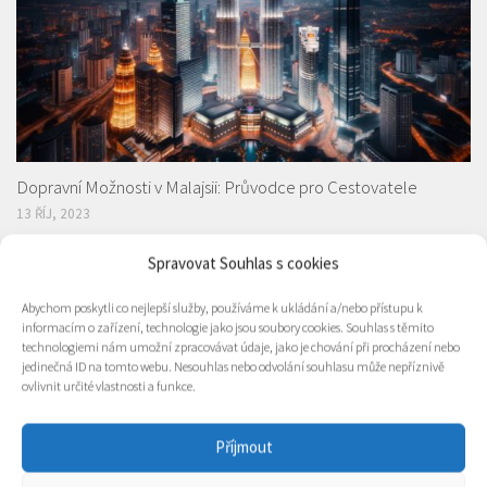
Dopravní Možnosti v Malajsii: Průvodce pro Cestovatele
13 ŘÍJ, 2023
Spravovat Souhlas s cookies
Abychom poskytli co nejlepší služby, používáme k ukládání a/nebo přístupu k
informacím o zařízení, technologie jako jsou soubory cookies. Souhlas s těmito
technologiemi nám umožní zpracovávat údaje, jako je chování při procházení nebo
jedinečná ID na tomto webu. Nesouhlas nebo odvolání souhlasu může nepříznivě
ovlivnit určité vlastnosti a funkce.
Příjmout
Jak jsem potkala ÁJURVÉDU – část 2.