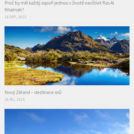
Proč by měl každý aspoň jednou v životě navštívit Ras Al
Khaimah?
18 SRP, 2022
Nový Zéland – destinace snů
26 ŘÍJ, 2015