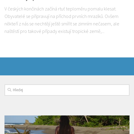
V českých končinách začíná rtuť teploměru pomalu klesat.
Obyvatelé se připravují na příchod prvních mrazíků. Ovšem
někteří z nás se nechtějí ještě smířit se zimním nečasem, ale
naštěstí pro takové případy existují tropické země,...