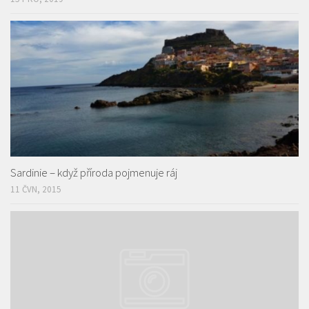
Sardinie – když příroda pojmenuje ráj
11 ČVN, 2015