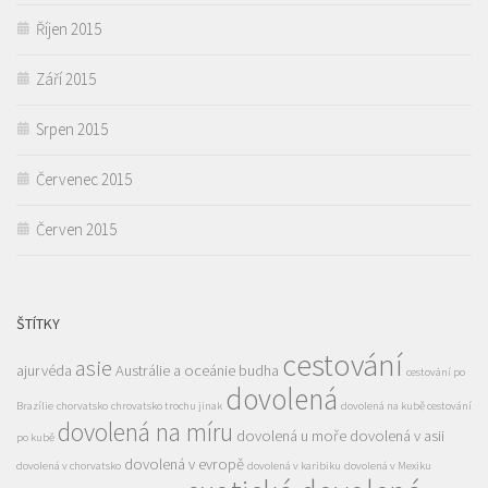
Říjen 2015
Září 2015
Srpen 2015
Červenec 2015
Červen 2015
ŠTÍTKY
cestování
asie
ajurvéda
Austrálie a oceánie
budha
cestování po
dovolená
Brazílie
chorvatsko
chrovatsko trochu jinak
dovolená na kubě cestování
dovolená na míru
dovolená u moře
dovolená v asii
po kubě
dovolená v evropě
dovolená v chorvatsko
dovolená v karibiku
dovolená v Mexiku