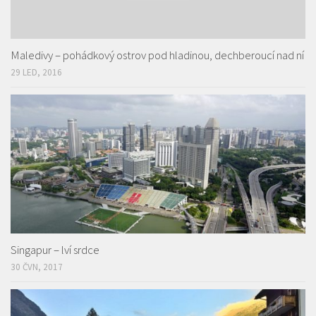
Maledivy – pohádkový ostrov pod hladinou, dechberoucí nad ní
29 LED, 2016
Singapur – lví srdce
30 ČVN, 2017