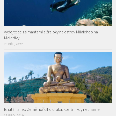
Vydejte se za mantami a žraloky na ostrov Milaidhoo na
Maledivy
29 BŘE, 2022
Bhútán aneb Země hořícího draka, která nikdy neuhasne
15 PRO, 2019