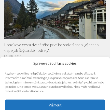
Honzíkova cesta dvacátého prvního století aneb „všechno
klape jak Švýcarské hodinky“.
10 LED, 2017
Spravovat Souhlas s cookies
Abychom poskytli co nejlepší služby, používáme k ukládání a/nebo přístupu k
informacím o zařízení, technologie jako jsou soubory cookies. Souhlas s těmito
technologiemi nám umožní zpracovávat údaje, jako je chování při procházení nebo
jedinečná ID na tomto webu. Nesouhlas nebo odvolání souhlasu může nepříznivě
ovlivnit určité vlastnosti a funkce.
Příjmout