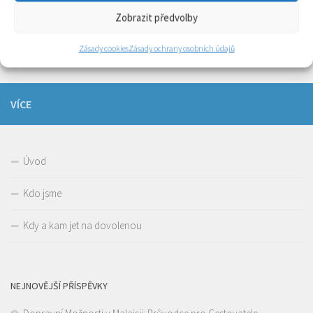
Zobrazit předvolby
Nekonečná krása Thajska – exotické Koh Samui
21 ZÁŘ, 2015
Zásady cookies
Zásady ochrany osobních údajů
VÍCE
Úvod
Kdo jsme
Kdy a kam jet na dovolenou
NEJNOVĚJŠÍ PŘÍSPĚVKY