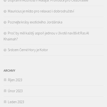
Dopravní Možnosti v Malajsii: Průvodce pro Cestovatele
Mauricius je místo pro relaxaci i dobrodružství
Poznejte krásy exotického Jordánska
Proč by měl každý aspoň jednou v životě navštívit Ras Al
Khaimah?
Srdcem Černé Hory je Kotor
ARCHIVY
Říjen 2023
Únor 2023
Leden 2023