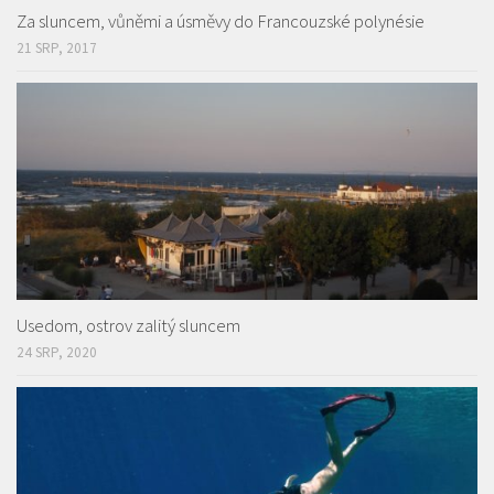
Za sluncem, vůněmi a úsměvy do Francouzské polynésie
21 SRP, 2017
Usedom, ostrov zalitý sluncem
24 SRP, 2020