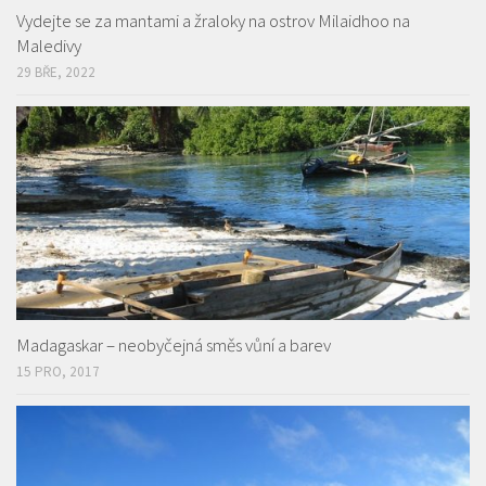
Vydejte se za mantami a žraloky na ostrov Milaidhoo na
Maledivy
29 BŘE, 2022
Madagaskar – neobyčejná směs vůní a barev
15 PRO, 2017