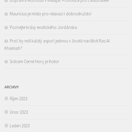
Dopravní Možnosti v Malajsii: Průvodce pro Cestovatele
Mauricius je místo pro relaxaci i dobrodružství
Poznejte krásy exotického Jordánska
Proč by měl každý aspoň jednou v životě navštívit Ras Al
Khaimah?
Srdcem Černé Hory je Kotor
ARCHIVY
Říjen 2023
Únor 2023
Leden 2023