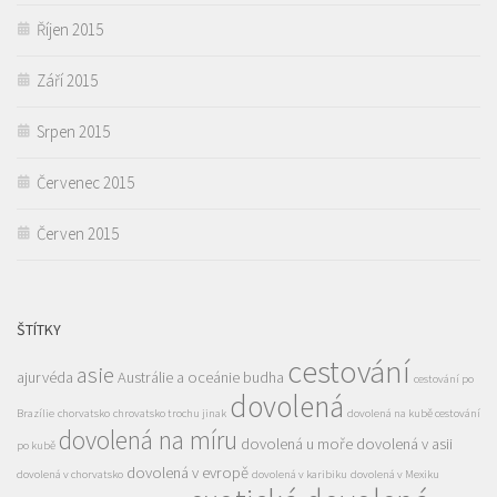
Říjen 2015
Září 2015
Srpen 2015
Červenec 2015
Červen 2015
ŠTÍTKY
cestování
asie
ajurvéda
Austrálie a oceánie
budha
cestování po
dovolená
Brazílie
chorvatsko
chrovatsko trochu jinak
dovolená na kubě cestování
dovolená na míru
dovolená u moře
dovolená v asii
po kubě
dovolená v evropě
dovolená v chorvatsko
dovolená v karibiku
dovolená v Mexiku