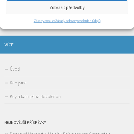
Zobrazit předvolby
Dovolená snů uprostřed Pacifiku – Fiji
25 ÚNO, 2019
Zásady cookies
Zásady ochrany osobních údajů
VÍCE
Úvod
Kdo jsme
Kdy a kam jet na dovolenou
NEJNOVĚJŠÍ PŘÍSPĚVKY