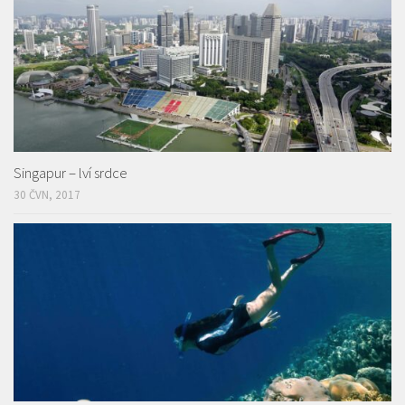
Singapur – lví srdce
30 ČVN, 2017