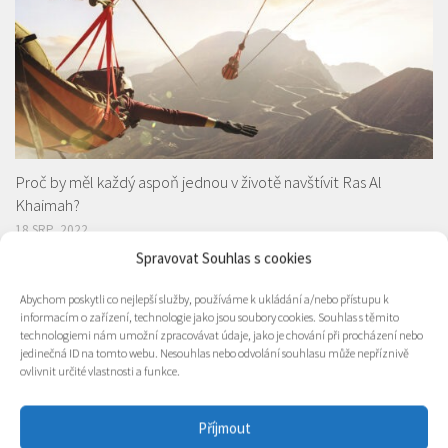
Proč by měl každý aspoň jednou v životě navštívit Ras Al
Khaimah?
18 SRP, 2022
Spravovat Souhlas s cookies
Abychom poskytli co nejlepší služby, používáme k ukládání a/nebo přístupu k
informacím o zařízení, technologie jako jsou soubory cookies. Souhlas s těmito
technologiemi nám umožní zpracovávat údaje, jako je chování při procházení nebo
jedinečná ID na tomto webu. Nesouhlas nebo odvolání souhlasu může nepříznivě
ovlivnit určité vlastnosti a funkce.
Příjmout