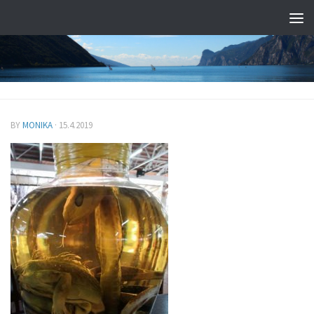
BY
MONIKA
·
15.4.2019