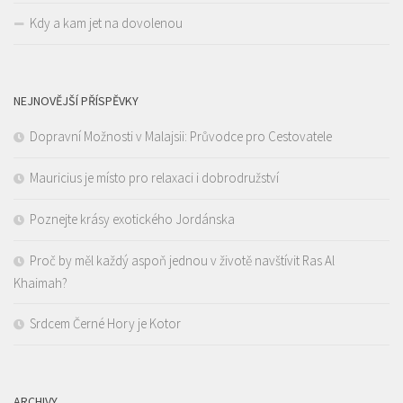
Kdy a kam jet na dovolenou
NEJNOVĚJŠÍ PŘÍSPĚVKY
Dopravní Možnosti v Malajsii: Průvodce pro Cestovatele
Mauricius je místo pro relaxaci i dobrodružství
Poznejte krásy exotického Jordánska
Proč by měl každý aspoň jednou v životě navštívit Ras Al
Khaimah?
Srdcem Černé Hory je Kotor
ARCHIVY