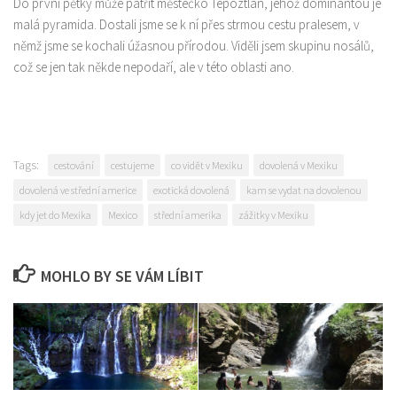
Do první pětky může patřit městečko Tepoztlán, jehož dominantou je
malá pyramida. Dostali jsme se k ní přes strmou cestu pralesem, v
němž jsme se kochali úžasnou přírodou. Viděli jsem skupinu nosálů,
což se jen tak někde nepodaří, ale v této oblasti ano.
Tags:
cestování
cestujeme
co vidět v Mexiku
dovolená v Mexiku
dovolená ve střední americe
exotická dovolená
kam se vydat na dovolenou
kdy jet do Mexika
Mexico
střední amerika
zážitky v Mexiku
MOHLO BY SE VÁM LÍBIT