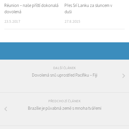
Réunion – naše příští dokonalá
Přes Srí Lanku za sluncem v
dovolená
duši
23.5.2017
27.8.2015
DALŠÍ ČLÁNEK
Dovolená snů uprostřed Pacifiku – Fiji
PŘEDCHOZÍ ČLÁNEK
Brazílie je půvabná země s mnoha tvářemi