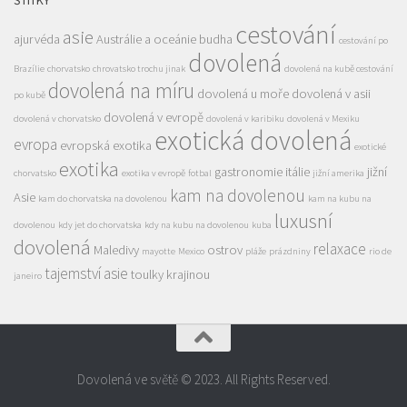
cestování
asie
ajurvéda
Austrálie a oceánie
budha
cestování po
dovolená
Brazílie
chorvatsko
chrovatsko trochu jinak
dovolená na kubě cestování
dovolená na míru
dovolená u moře
dovolená v asii
po kubě
dovolená v evropě
dovolená v chorvatsko
dovolená v karibiku
dovolená v Mexiku
exotická dovolená
evropa
evropská exotika
exotické
exotika
gastronomie
itálie
jižní
chorvatsko
exotika v evropě
fotbal
jižní amerika
kam na dovolenou
Asie
kam do chorvatska na dovolenou
kam na kubu na
luxusní
dovolenou
kdy jet do chorvatska
kdy na kubu na dovolenou
kuba
dovolená
relaxace
Maledivy
ostrov
mayotte
Mexico
pláže
prázdniny
rio de
tajemství asie
toulky krajinou
janeiro
Dovolená ve světě © 2023. All Rights Reserved.