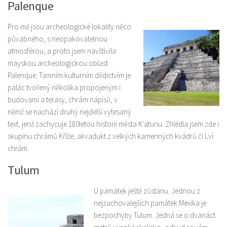
Palenque
Pro mě jsou archeologické lokality něco
půvabného, s neopakovatelnou
atmosférou, a proto jsem navštívila
mayskou archeologickou oblast
Palenque. Tamním kulturním dědictvím je
palác tvořený několika propojeným i
budovami a terasy, chrám nápisů, v
němž se nachází druhý nejdelší vytesaný
text, jenž zachycuje 180letou historii města K’atunu. Zhlédla jsem zde i
skupinu chrámů Kříže, akvadukt z velkých kamenných kvádrů či Lví
chrám.
Tulum
U památek ještě zůstanu. Jednou z
nejzachovalejších památek Mexika je
bezpochyby Tulum. Jedná se o dvanáct