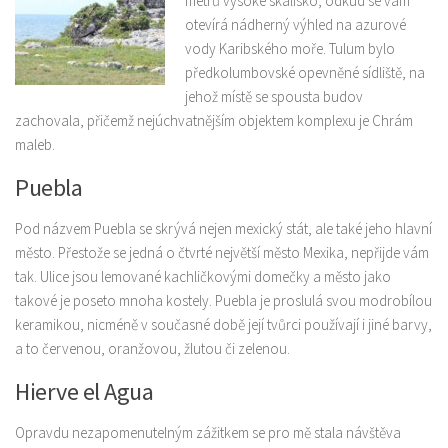
metrů vysoké skalisko, odkud se vám
otevírá nádherný výhled na azurové
vody Karibského moře. Tulum bylo
předkolumbovské opevněné sídliště, na
jehož místě se spousta budov
zachovala, přičemž nejúchvatnějším objektem komplexu je Chrám
maleb.
Puebla
Pod názvem Puebla se skrývá nejen mexický stát, ale také jeho hlavní
město. Přestože se jedná o čtvrté největší město Mexika, nepřijde vám
tak. Ulice jsou lemované kachličkovými domečky a město jako
takové je poseto mnoha kostely. Puebla je proslulá svou modrobílou
keramikou, nicméně v současné době její tvůrci používají i jiné barvy,
a to červenou, oranžovou, žlutou či zelenou.
Hierve el Agua
Opravdu nezapomenutelným zážitkem se pro mě stala návštěva