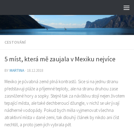
CESTOVÁNÍ
5 míst, která mě zaujala v Mexiku nejvíce
BY
MARTINA
·
18.12.2018
Mexiko je půvabná země plná kontrastů. Sice si na jednu stranu
představuji pláže a příjemné teploty, ale na stranu druhou zase
zasněžené hory a sopky. Stejně tak za návštěvu stojí nejen životem
tepající města, ale také dechberoucí džungle, v nichž se ukrývají
nádherné vodopády. Pokud bych měla vyjmenovat všechna
atraktivní místa v dané zemi, tak dlouhý článek by nikdo ani číst
nechtěl, a proto jsem jich vybrala pět.