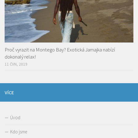
Proč vyrazit na Montego Bay? Exotická Jamajka nabízí
dokonalý relax!
11 ČVN, 2019
VÍCE
Úvod
Kdo jsme