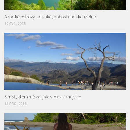
Azorské ostrovy – divoké, pohostinné i kouzelné
10 ČVC, 2015
5 míst, která mě zaujala v Mexiku nejvíce
18 PRO, 2018