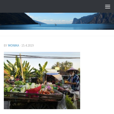
BY
MONIKA
·
15.4.2019