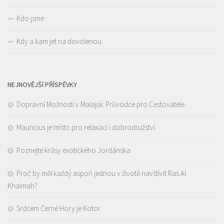
Kdo jsme
Kdy a kam jet na dovolenou
NEJNOVĚJŠÍ PŘÍSPĚVKY
Dopravní Možnosti v Malajsii: Průvodce pro Cestovatele
Mauricius je místo pro relaxaci i dobrodružství
Poznejte krásy exotického Jordánska
Proč by měl každý aspoň jednou v životě navštívit Ras Al
Khaimah?
Srdcem Černé Hory je Kotor