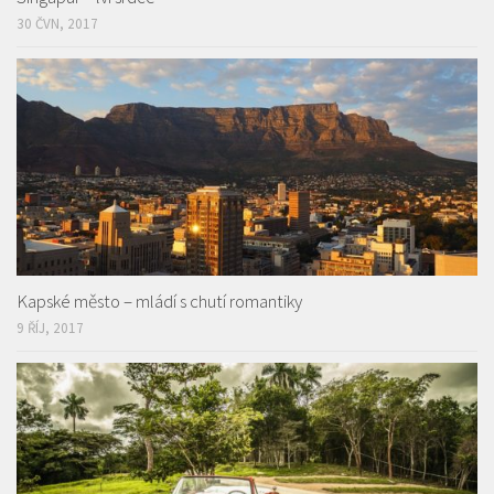
30 ČVN, 2017
Kapské město – mládí s chutí romantiky
9 ŘÍJ, 2017