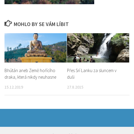
MOHLO BY SE VÁM LÍBIT
Bhútán aneb Země hořícího
Přes Srí Lanku za sluncem v
draka, která nikdy neuhasne
duši
15.12.2019
27.8.2015