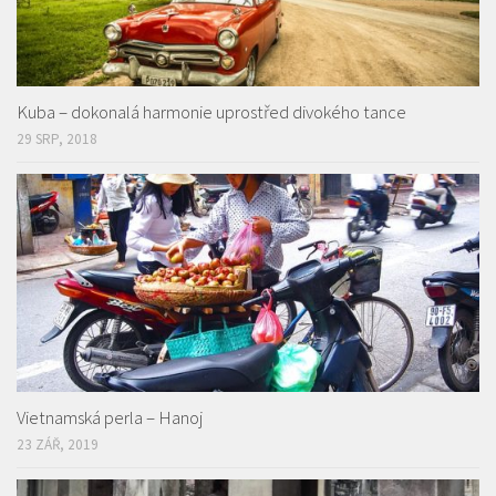
Kuba – dokonalá harmonie uprostřed divokého tance
29 SRP, 2018
Vietnamská perla – Hanoj
23 ZÁŘ, 2019