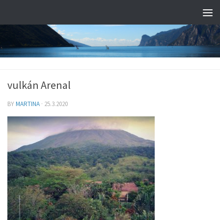
vulkán Arenal
BY
MARTINA
·
25.3.2020