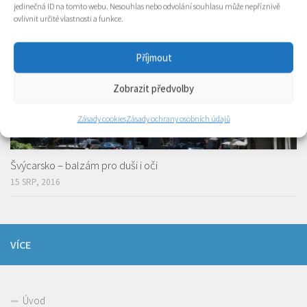
jedinečná ID na tomto webu. Nesouhlas nebo odvolání souhlasu může nepříznivě
ovlivnit určité vlastnosti a funkce.
Příjmout
Zobrazit předvolby
Zásady cookies
Zásady ochrany osobních údajů
Švýcarsko – balzám pro duši i oči
15 SRP, 2016
VÍCE
Úvod