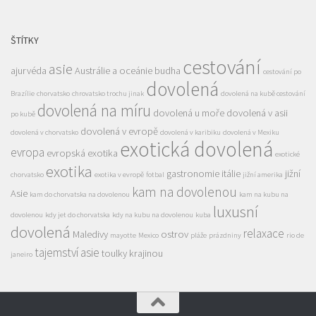
ŠTÍTKY
cestování
asie
ajurvéda
Austrálie a oceánie
budha
cestování po
dovolená
Brazílie
chorvatsko
chrovatsko trochu jinak
dovolená na kubě cestování
dovolená na míru
dovolená u moře
dovolená v asii
po kubě
dovolená v evropě
dovolená v chorvatsko
dovolená v karibiku
dovolená v Mexiku
exotická dovolená
evropa
evropská exotika
exotické
exotika
gastronomie
itálie
jižní
chorvatsko
exotika v evropě
fotbal
jižní amerika
kam na dovolenou
Asie
kam do chorvatska na dovolenou
kam na kubu na
luxusní
dovolenou
kdy jet do chorvatska
kdy na kubu na dovolenou
kuba
dovolená
relaxace
Maledivy
ostrov
mayotte
Mexico
pláže
prázdniny
rio de
tajemství asie
toulky krajinou
janeiro