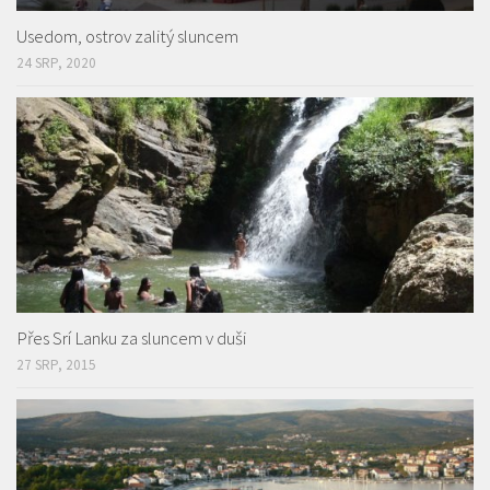
Usedom, ostrov zalitý sluncem
24 SRP, 2020
Přes Srí Lanku za sluncem v duši
27 SRP, 2015