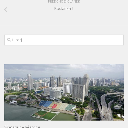
PŘEDCHOZÍ ČLÁNEK
Kostarika 1
Singapur – lví srdce