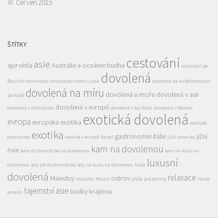
Červen 2015
ŠTÍTKY
cestování
asie
ajurvéda
Austrálie a oceánie
budha
cestování po
dovolená
Brazílie
chorvatsko
chrovatsko trochu jinak
dovolená na kubě cestování
dovolená na míru
dovolená u moře
dovolená v asii
po kubě
dovolená v evropě
dovolená v chorvatsko
dovolená v karibiku
dovolená v Mexiku
exotická dovolená
evropa
evropská exotika
exotické
exotika
gastronomie
itálie
jižní
chorvatsko
exotika v evropě
fotbal
jižní amerika
kam na dovolenou
Asie
kam do chorvatska na dovolenou
kam na kubu na
luxusní
dovolenou
kdy jet do chorvatska
kdy na kubu na dovolenou
kuba
dovolená
relaxace
Maledivy
ostrov
mayotte
Mexico
pláže
prázdniny
rio de
tajemství asie
toulky krajinou
janeiro