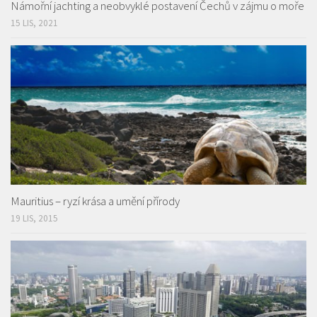
Námořní jachting a neobvyklé postavení Čechů v zájmu o moře
15 LIS, 2021
Mauritius – ryzí krása a umění přírody
19 LIS, 2015