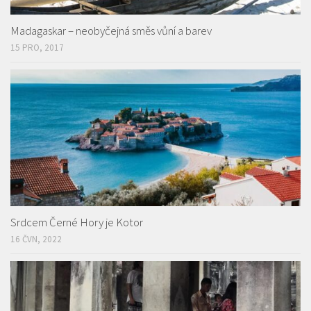
Madagaskar – neobyčejná směs vůní a barev
15 PRO, 2017
Srdcem Černé Hory je Kotor
16 ČVN, 2022