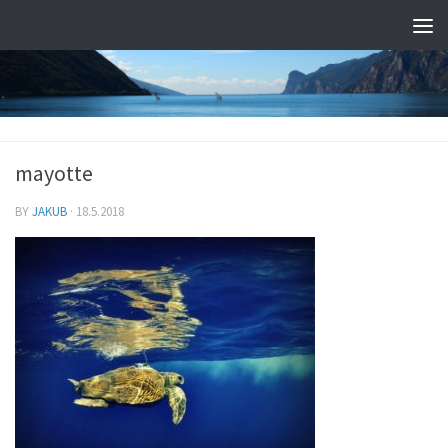
mayotte
BY
JAKUB
·
18.5.2018