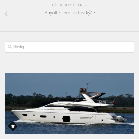
PŘEDCHOZÍ ČLÁNEK
Mayotte – exotika bez kýče