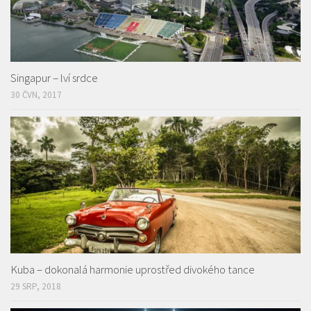
Singapur – lví srdce
30 ČVN, 2017
Kuba – dokonalá harmonie uprostřed divokého tance
29 SRP, 2018