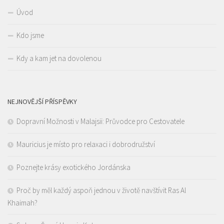
Úvod
Kdo jsme
Kdy a kam jet na dovolenou
NEJNOVĚJŠÍ PŘÍSPĚVKY
Dopravní Možnosti v Malajsii: Průvodce pro Cestovatele
Mauricius je místo pro relaxaci i dobrodružství
Poznejte krásy exotického Jordánska
Proč by měl každý aspoň jednou v životě navštívit Ras Al
Khaimah?