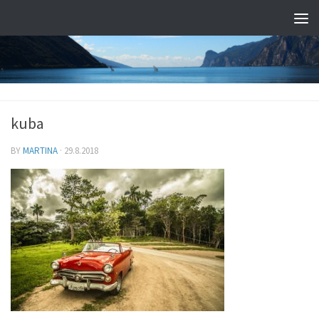
kuba
BY
MARTINA
·
29.8.2018