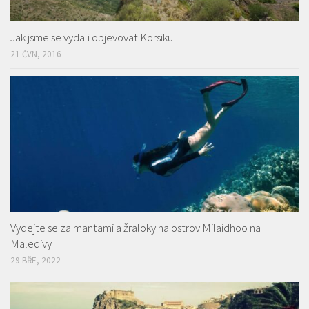
Jak jsme se vydali objevovat Korsiku
21 ČVN, 2016
Vydejte se za mantami a žraloky na ostrov Milaidhoo na
Maledivy
29 BŘE, 2022