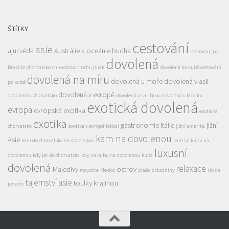
ŠTÍTKY
cestování
asie
ajurvéda
Austrálie a oceánie
budha
cestování po
dovolená
Brazílie
chorvatsko
chrovatsko trochu jinak
dovolená na kubě cestování
dovolená na míru
dovolená u moře
dovolená v asii
po kubě
dovolená v evropě
dovolená v chorvatsko
dovolená v karibiku
dovolená v Mexiku
exotická dovolená
evropa
evropská exotika
exotické
exotika
gastronomie
itálie
jižní
chorvatsko
exotika v evropě
fotbal
jižní amerika
kam na dovolenou
Asie
kam do chorvatska na dovolenou
kam na kubu na
luxusní
dovolenou
kdy jet do chorvatska
kdy na kubu na dovolenou
kuba
dovolená
relaxace
Maledivy
ostrov
mayotte
Mexico
pláže
prázdniny
rio de
tajemství asie
toulky krajinou
janeiro