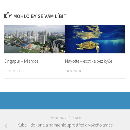
MOHLO BY SE VÁM LÍBIT
Singapur – lví srdce
Mayotte – exotika bez kýče
30.6.2017
18.5.2018
PŘEDCHOZÍ ČLÁNEK
Kuba – dokonalá harmonie uprostřed divokého tance