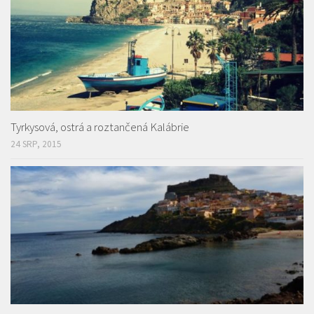
Tyrkysová, ostrá a roztančená Kalábrie
24 SRP, 2015