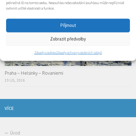
jedinečná ID na tomto webu. Nesouhlas nebo odvolání souhlasu může nepříznivě
ovlivnit určité vlastnosti a funkce.
Příjmout
Zobrazit předvolby
Zásady cookies
Zásady ochrany osobních údajů
Praha – Helsinky – Rovaniemi
19 LIS, 2016
VÍCE
Úvod