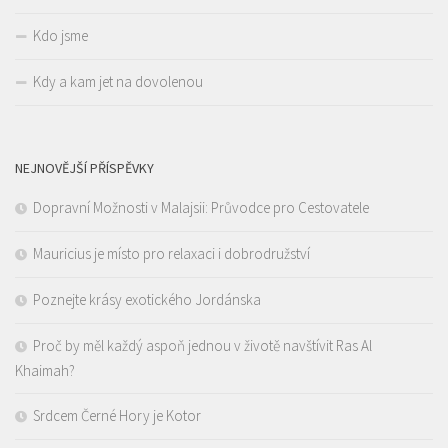
Kdo jsme
Kdy a kam jet na dovolenou
NEJNOVĚJŠÍ PŘÍSPĚVKY
Dopravní Možnosti v Malajsii: Průvodce pro Cestovatele
Mauricius je místo pro relaxaci i dobrodružství
Poznejte krásy exotického Jordánska
Proč by měl každý aspoň jednou v životě navštívit Ras Al
Khaimah?
Srdcem Černé Hory je Kotor